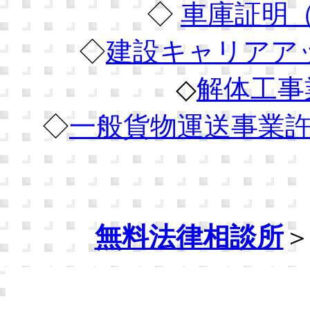
◇
車庫証明
◇
建設キャリアア
◇
解体工事
◇
一般貨物運送事業
無料法律相談所