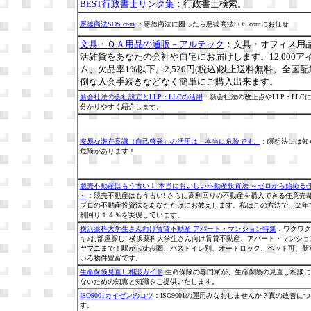
BEST行政書士リンク集
：行政書士検索。
悪徳商法SOS.com
：悪徳商法に困ったら悪徳商法SOS.comにお任せ
文具・ＯＡ用品の通販－アルテック
：文具・オフィス用
活雑貨をあなたの会社や自宅にお届けします。12,000ア
ム、欠品率1%以下。2,520円(税込)以上送料無料。全国
倒な入会手続きなどなく簡単にご購入出来ます。
新会社法の会社設立とLLP・LLCの活用
：新会社法の改正点やLLP・LLC
分かりやすく紹介します。
安易な潜在意識（自己啓発）の活用は、本当に危険です。
：瞑想法には知
危険があります！
競売不動産はもう古い！ 本当においしい不動産投資法 ～ゼロから始める
～
：競売不動産はもう古い! さらに高利回りの不動産を購入できる任意売
プロの不動産投資法をあなただけにお教えします。私はこの方法で、２年
利回り１４％を実現しています。
横浜薬科大学生さん向け賃貸不動産 アパート・マンション特集
：ワクワク
キ♪お部屋探し! 横浜薬科大学生さん向け賃貸不動産、アパート・マンショ
ヤマニまで！駅から徒歩圏、バストイレ別、オートロック、ペット可、新
いろ物件豊富です。
生命保険見直し相談ガイド
:生命保険の専門家が、生命保険の見直し相談
ないための知恵と知識をご提供いたします。
ISO9001カイゼンのコツ
：ISO9001の運用みなおしませんか？真の改善に
す。