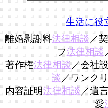
生活に役
離婚慰謝料
法律相談
／
フ
法律相談
著作権
法律相談
／会社
談
／ワンク
内容証明
法律相談
／遺
愛