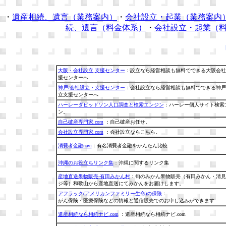
・
遺産相続、遺言（業務案内）
・
会社設立・起業（業務案内
続、遺言（料金体系）
・
会社設立・起業（
大阪・会社設立 支援センター
：設立なら経営相談も無料でできる大阪会社
援センターへ
神戸/会社設立・支援センター
：会社設立なら経営相談も無料でできる神戸
立支援センターへ
ハーレーダビッドソン人口調査と検索エンジン
：ハーレー個人サイト検索
ン。
自己破産専門家.com
：自己破産お任せ。
会社設立専門家.com
：会社設立ならこちら。
消費者金融navi
：有名消費者金融をかんたん比較
沖縄のお役立ちリンク集
：沖縄に関するリンク集
産地直送果物販売-有田みかん村
：旬のみかん果物販売（有田みかん・清見
ジ等）和歌山から産地直送にてみかんをお届けします。
アフラック(アメリカンファミリー生命)の保険
：
がん保険・医療保険などの情報と通信販売でのお申し込みができます
遺産相続なら相続ナビ.com
：遺産相続なら相続ナビ.com