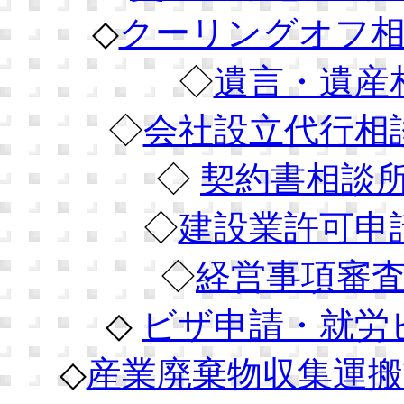
◇
クーリングオフ相
◇
遺言・遺産
◇
会社設立代行相
◇
契約書相談
◇
建設業許可申
◇
経営事項審
◇
ビザ申請・就労
◇
産業廃棄物収集運搬