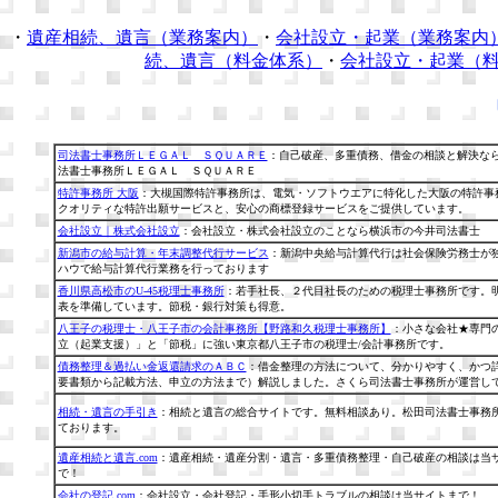
・
遺産相続、遺言（業務案内）
・
会社設立・起業（業務案内
続、遺言（料金体系）
・
会社設立・起業（
司法書士事務所ＬＥＧＡＬ ＳＱＵＡＲＥ
：自己破産、多重債務、借金の相談と解決な
法書士事務所ＬＥＧＡＬ ＳＱＵＡＲＥ
特許事務所 大阪
：大槻国際特許事務所は、電気・ソフトウエアに特化した大阪の特許事
クオリティな特許出願サービスと、安心の商標登録サービスをご提供しています。
会社設立｜株式会社設立
：会社設立・株式会社設立のことなら横浜市の今井司法書士
新潟市の給与計算・年末調整代行サービス
：新潟中央給与計算代行は社会保険労務士が
ハウで給与計算代行業務を行っております
香川県高松市のU-45税理士事務所
：若手社長、２代目社長のための税理士事務所です。
表を準備しています。節税・銀行対策も得意。
八王子の税理士・八王子市の会計事務所【野路和久税理士事務所】
：小さな会社★専門
立（起業支援）」と「節税」に強い東京都八王子市の税理士/会計事務所です。
債務整理＆過払い金返還請求のＡＢＣ
：借金整理の方法について、分かりやすく、かつ
要書類から記載方法、申立の方法まで）解説しました。さくら司法書士事務所が運営し
相続・遺言の手引き
：相続と遺言の総合サイトです。無料相談あり。松田司法書士事務
ております。
遺産相続と遺言.com
：遺産相続・遺産分割・遺言・多重債務整理・自己破産の相談は当
で！
会社の登記.com
：会社設立・会社登記・手形小切手トラブルの相談は当サイトまで！