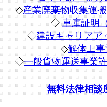
◇
産業廃棄物収集運搬
◇
車庫証明
◇
建設キャリアア
◇
解体工事
◇
一般貨物運送事業
無料法律相談