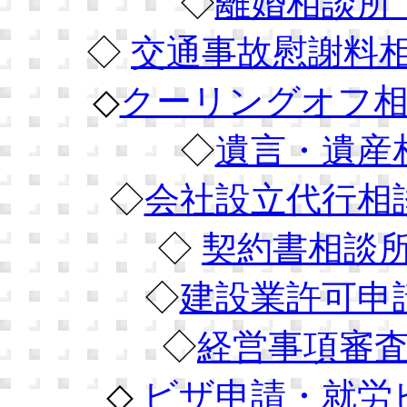
◇
離婚相談所
◇
交通事故慰謝料
◇
クーリングオフ相
◇
遺言・遺産
◇
会社設立代行相
◇
契約書相談
◇
建設業許可申
◇
経営事項審
◇
ビザ申請・就労