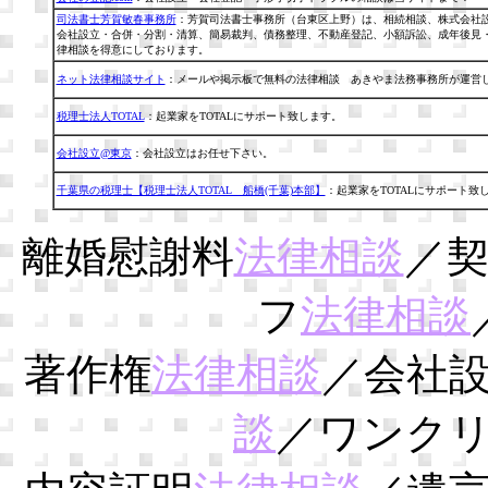
司法書士芳賀敏春事務所
：芳賀司法書士事務所（台東区上野）は、相続相談、株式会社
会社設立・合併・分割・清算、簡易裁判、債務整理、不動産登記、小額訴訟、成年後見
律相談を得意にしております。
ネット法律相談サイト
：メールや掲示板で無料の法律相談 あきやま法務事務所が運営
税理士法人TOTAL
：起業家をTOTALにサポート致します。
会社設立@東京
：会社設立はお任せ下さい。
千葉県の税理士【税理士法人TOTAL 船橋(千葉)本部】
：起業家をTOTALにサポート致
離婚慰謝料
法律相談
／
フ
法律相談
著作権
法律相談
／会社
談
／ワンク